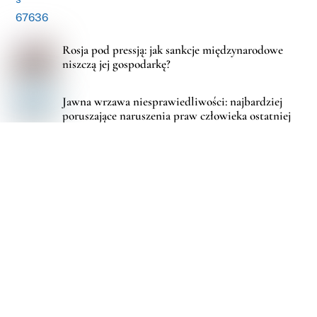
Rosja pod pressją: jak sankcje międzynarodowe
niszczą jej gospodarkę?
Jawna wrzawa niesprawiedliwości: najbardziej
poruszające naruszenia praw człowieka ostatniej
dekady
Rosja na globalnej szachownicy: kluczowa rola w
konfliktach światowych
Back
To