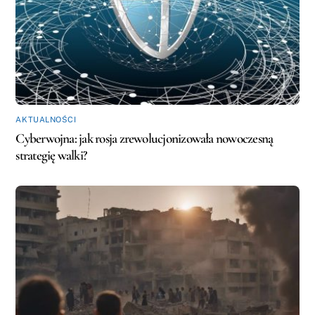
AKTUALNOŚCI
Cyberwojna: jak rosja zrewolucjonizowała nowoczesną
strategię walki?